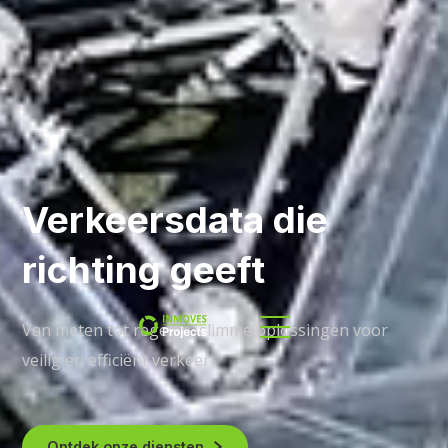
Verkeersdata die
richting geeft
Van meten tot regelen, slimme oplossingen voor
veilig en efficiënt verkeer
Ontdek onze diensten